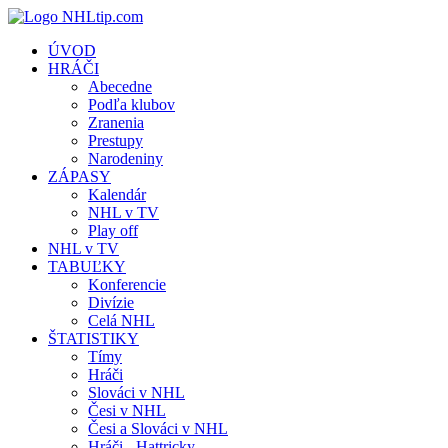
ÚVOD
HRÁČI
Abecedne
Podľa klubov
Zranenia
Prestupy
Narodeniny
ZÁPASY
Kalendár
NHL v TV
Play off
NHL v TV
TABUĽKY
Konferencie
Divízie
Celá NHL
ŠTATISTIKY
Tímy
Hráči
Slováci v NHL
Česi v NHL
Česi a Slováci v NHL
Hráči - Hattricky