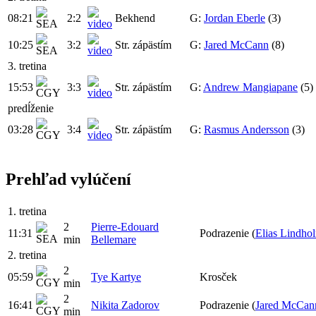
08:21
2:2
Bekhend
G:
Jordan Eberle
(3)
10:25
3:2
Str. zápästím
G:
Jared McCann
(8)
3. tretina
15:53
3:3
Str. zápästím
G:
Andrew Mangiapane
(5)
predĺženie
03:28
3:4
Str. zápästím
G:
Rasmus Andersson
(3)
Prehľad vylúčení
1. tretina
2
Pierre-Edouard
11:31
Podrazenie
(
Elias Lindho
min
Bellemare
2. tretina
2
05:59
Tye Kartye
Krosček
min
2
16:41
Nikita Zadorov
Podrazenie
(
Jared McCan
min