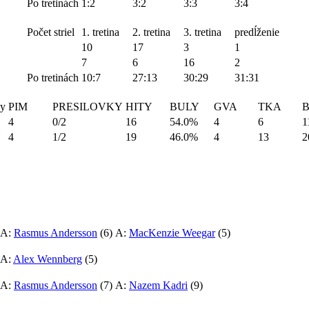
Po tretinách
1:2
3:2
3:3
3:4
Počet striel
1. tretina
2. tretina
3. tretina
predĺženie
10
17
3
1
7
6
16
2
Po tretinách
10:7
27:13
30:29
31:31
ky
PIM
PRESILOVKY
HITY
BULY
GVA
TKA
4
0/2
16
54.0%
4
6
1
4
1/2
19
46.0%
4
13
2
A:
Rasmus Andersson
(6)
A:
MacKenzie Weegar
(5)
A:
Alex Wennberg
(5)
A:
Rasmus Andersson
(7)
A:
Nazem Kadri
(9)