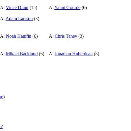
A:
Vince Dunn
(15)
A:
Yanni Gourde
(6)
A:
Adam Larsson
(3)
A:
Noah Hanifin
(6)
A:
Chris Tanev
(3)
A:
Mikael Backlund
(6)
A:
Jonathan Huberdeau
(8)
lm
)
n
)