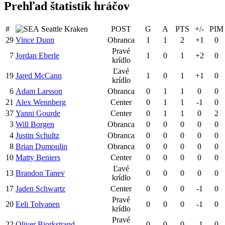
Prehľad štatistík hráčov
#
Seattle Kraken
POST
G
A
PTS
+/-
PIM
29
Vince Dunn
Obranca
1
1
2
+1
0
Pravé
7
Jordan Eberle
1
0
1
+2
0
krídlo
Ľavé
19
Jared McCann
1
0
1
+1
0
krídlo
6
Adam Larsson
Obranca
0
1
1
0
0
21
Alex Wennberg
Center
0
1
1
-1
0
37
Yanni Gourde
Center
0
1
1
0
2
3
Will Borgen
Obranca
0
0
0
0
0
4
Justin Schultz
Obranca
0
0
0
0
0
8
Brian Dumoulin
Obranca
0
0
0
0
0
10
Matty Beniers
Center
0
0
0
0
0
Ľavé
13
Brandon Tanev
0
0
0
0
0
krídlo
17
Jaden Schwartz
Center
0
0
0
-1
0
Pravé
20
Eeli Tolvanen
0
0
0
-1
0
krídlo
Pravé
22
Oliver Bjorkstrand
0
0
0
-1
0