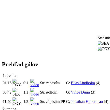
Štatisti
Prehľad gólov
1. tretina
01:16
0:1
Str. zápästím
G:
Elias Lindholm
(4)
08:42
1:1
Str. golfom
G:
Vince Dunn
(3)
11:40
1:2
Str. zápästím
PP
G:
Jonathan Huberdeau
(4)
2. tretina