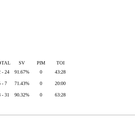
OTAL
SV
PIM
TOI
 - 24
91.67%
0
43:28
 - 7
71.43%
0
20:00
 - 31
90.32%
0
63:28