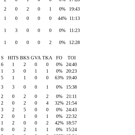
2
0
2
0
1
0%
19:43
1
0
0
0
0
44%
11:13
1
3
0
0
0
0%
11:23
1
0
0
0
2
0%
12:28
S
HITS
BKS
GVA
TKA
FO
TOI
6
1
2
0
0
0%
24:40
1
3
0
1
1
0%
20:23
5
1
1
0
0
63%
19:40
3
3
0
0
1
0%
15:38
2
0
2
0
2
0%
21:11
2
0
2
0
4
32%
21:54
3
2
5
0
0
0%
24:43
2
0
1
0
1
0%
22:32
1
2
0
0
2
42%
18:57
0
0
2
1
1
0%
15:24