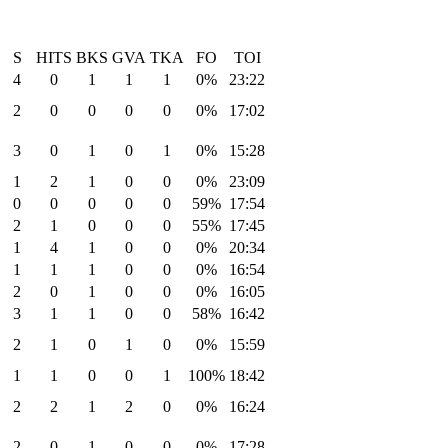
S
HITS
BKS
GVA
TKA
FO
TOI
4
0
1
1
1
0%
23:22
2
0
0
0
0
0%
17:02
3
0
1
0
1
0%
15:28
1
2
1
0
0
0%
23:09
0
0
0
0
0
59%
17:54
2
1
0
0
0
55%
17:45
1
4
1
0
0
0%
20:34
1
1
1
0
0
0%
16:54
2
0
1
0
0
0%
16:05
3
1
1
0
0
58%
16:42
2
1
0
1
0
0%
15:59
1
1
0
0
1
100%
18:42
2
2
1
2
0
0%
16:24
2
0
1
0
0
0%
17:28