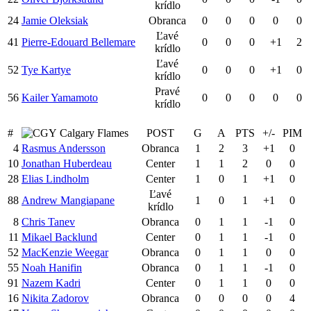
krídlo
24
Jamie Oleksiak
Obranca
0
0
0
0
0
Ľavé
41
Pierre-Edouard Bellemare
0
0
0
+1
2
krídlo
Ľavé
52
Tye Kartye
0
0
0
+1
0
krídlo
Pravé
56
Kailer Yamamoto
0
0
0
0
0
krídlo
#
Calgary Flames
POST
G
A
PTS
+/-
PIM
4
Rasmus Andersson
Obranca
1
2
3
+1
0
10
Jonathan Huberdeau
Center
1
1
2
0
0
28
Elias Lindholm
Center
1
0
1
+1
0
Ľavé
88
Andrew Mangiapane
1
0
1
+1
0
krídlo
8
Chris Tanev
Obranca
0
1
1
-1
0
11
Mikael Backlund
Center
0
1
1
-1
0
52
MacKenzie Weegar
Obranca
0
1
1
0
0
55
Noah Hanifin
Obranca
0
1
1
-1
0
91
Nazem Kadri
Center
0
1
1
0
0
16
Nikita Zadorov
Obranca
0
0
0
0
4