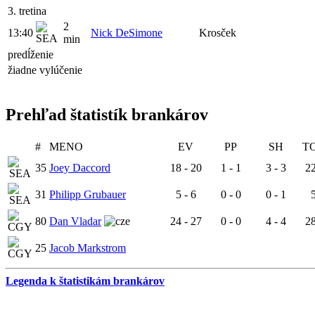
3. tretina
2
13:40
Nick DeSimone
Krosček
min
predĺženie
žiadne vylúčenie
Prehľad štatistík brankárov
#
MENO
EV
PP
SH
T
35
Joey Daccord
18 - 20
1 - 1
3 - 3
22
31
Philipp Grubauer
5 - 6
0 - 0
0 - 1
5
80
Dan Vladar
24 - 27
0 - 0
4 - 4
28
25
Jacob Markstrom
Legenda k štatistikám brankárov