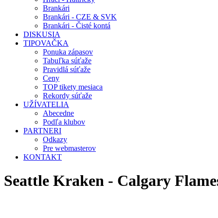
Brankári
Brankári - CZE & SVK
Brankári - Čisté kontá
DISKUSIA
TIPOVAČKA
Ponuka zápasov
Tabuľka súťaže
Pravidlá súťaže
Ceny
TOP tikety mesiaca
Rekordy súťaže
UŽÍVATELIA
Abecedne
Podľa klubov
PARTNERI
Odkazy
Pre webmasterov
KONTAKT
Seattle Kraken - Calgary Fla