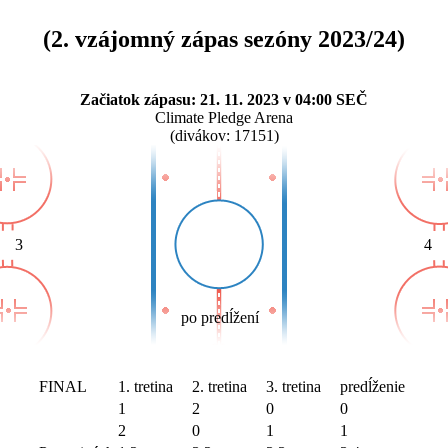
(2. vzájomný zápas sezóny 2023/24)
Začiatok zápasu: 21. 11. 2023 v 04:00 SEČ
Climate Pledge Arena
(divákov: 17151)
3
4
po predĺžení
FINAL
1. tretina
2. tretina
3. tretina
predĺženie
1
2
0
0
2
0
1
1