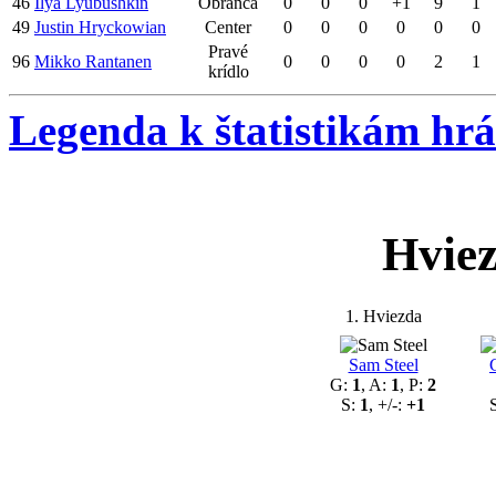
46
Ilya Lyubushkin
Obranca
0
0
0
+1
9
1
49
Justin Hryckowian
Center
0
0
0
0
0
0
Pravé
96
Mikko Rantanen
0
0
0
0
2
1
krídlo
Legenda k štatistikám hr
Hvie
1. Hviezda
Sam Steel
G:
1
, A:
1
, P:
2
S:
1
, +/-:
+1