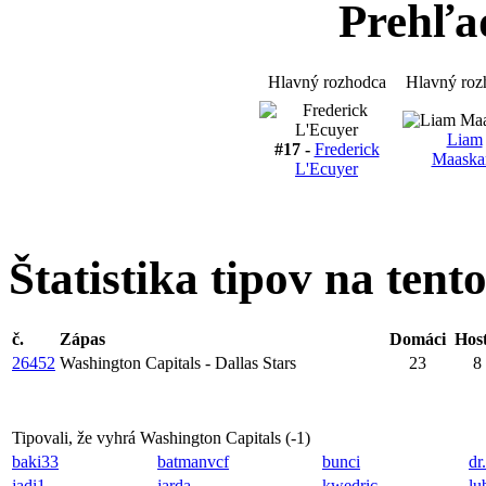
Prehľa
Hlavný rozhodca
Hlavný roz
Liam
#17 -
Frederick
Maaska
L'Ecuyer
Štatistika tipov na tent
č.
Zápas
Domáci
Host
26452
Washington Capitals - Dallas Stars
23
8
Tipovali, že vyhrá Washington Capitals (
-1
)
baki33
batmanvcf
bunci
dr
jadi1
jarda
kwedric
lu