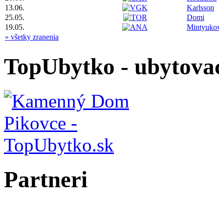
13.06.
Karlsson
25.05.
Domi
19.05.
Mintyuko
» všetky zranenia
TopUbytko - ubytovac
Partneri