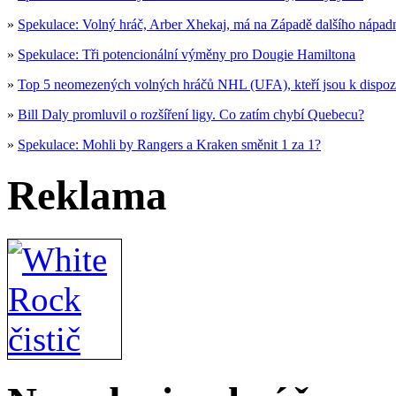
»
Spekulace: Volný hráč, Arber Xhekaj, má na Západě dalšího nápad
»
Spekulace: Tři potencionální výměny pro Dougie Hamiltona
»
Top 5 neomezených volných hráčů NHL (UFA), kteří jsou k dispoz
»
Bill Daly promluvil o rozšíření ligy. Co zatím chybí Quebecu?
»
Spekulace: Mohli by Rangers a Kraken směnit 1 za 1?
Reklama