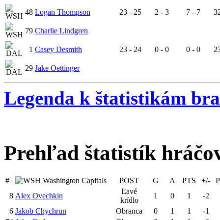
48
Logan Thompson
23 - 25
2 - 3
7 - 7
32
79
Charlie Lindgren
1
Casey Desmith
23 - 24
0 - 0
0 - 0
23
29
Jake Oettinger
Legenda k štatistikám br
Prehľad štatistík hráčo
#
Washington Capitals
POST
G
A
PTS
+/-
Ľavé
8
Alex Ovechkin
1
0
1
-2
krídlo
6
Jakob Chychrun
Obranca
0
1
1
-1