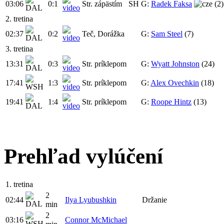
03:06
0:1
Str. zápästím
SH
G:
Radek Faksa
(2)
2. tretina
02:37
0:2
Teč, Dorážka
G:
Sam Steel
(7)
3. tretina
13:31
0:3
Str. príklepom
G:
Wyatt Johnston
(24)
17:41
1:3
Str. príklepom
G:
Alex Ovechkin
(18)
19:41
1:4
Str. príklepom
G:
Roope Hintz
(13)
Prehľad vylúčení
1. tretina
2
02:44
Ilya Lyubushkin
Držanie
min
2
03:16
Connor McMichael