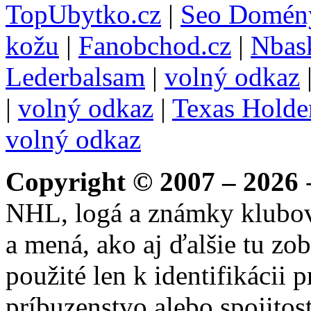
TopUbytko.cz
|
Seo Domén
kožu
|
Fanobchod.cz
|
Nbask
Lederbalsam
|
volný odkaz
|
volný odkaz
|
Texas Hold
volný odkaz
Copyright © 2007 – 2026
-
NHL, logá a známky klubo
a mená, ako aj ďalšie tu zo
použité len k identifikácii
príbuzenstvo alebo spojito