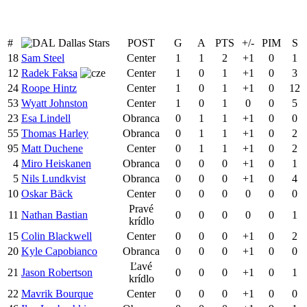
#
Dallas Stars
POST
G
A
PTS
+/-
PIM
S
18
Sam Steel
Center
1
1
2
+1
0
1
12
Radek Faksa
Center
1
0
1
+1
0
3
24
Roope Hintz
Center
1
0
1
+1
0
12
53
Wyatt Johnston
Center
1
0
1
0
0
5
23
Esa Lindell
Obranca
0
1
1
+1
0
0
55
Thomas Harley
Obranca
0
1
1
+1
0
2
95
Matt Duchene
Center
0
1
1
+1
0
2
4
Miro Heiskanen
Obranca
0
0
0
+1
0
1
5
Nils Lundkvist
Obranca
0
0
0
+1
0
4
10
Oskar Bäck
Center
0
0
0
0
0
0
Pravé
11
Nathan Bastian
0
0
0
0
0
1
krídlo
15
Colin Blackwell
Center
0
0
0
+1
0
2
20
Kyle Capobianco
Obranca
0
0
0
+1
0
0
Ľavé
21
Jason Robertson
0
0
0
+1
0
1
krídlo
22
Mavrik Bourque
Center
0
0
0
+1
0
0