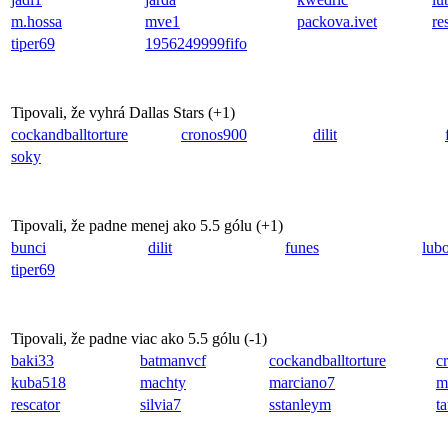
m.hossa
mve1
packova.ivet
re
tiper69
1956249999fifo
Tipovali, že vyhrá Dallas Stars (
+1
)
cockandballtorture
cronos900
dilit
soky
Tipovali, že padne menej ako 5.5 gólu (
+1
)
bunci
dilit
funes
lub
tiper69
Tipovali, že padne viac ako 5.5 gólu (
-1
)
baki33
batmanvcf
cockandballtorture
c
kuba518
machty
marciano7
m
rescator
silvia7
sstanleym
t