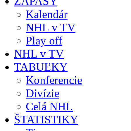
ZÁPASY
Kalendár
NHL v TV
Play off
NHL v TV
TABUĽKY
Konferencie
Divízie
Celá NHL
ŠTATISTIKY