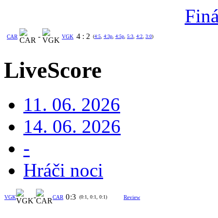
Finá
-
4
:
2
CAR
VGK
(
4:5
,
4:3p
,
4:5p
,
5:3
,
4:2
,
3:0
)
LiveScore
11. 06. 2026
14. 06. 2026
-
Hráči noci
-
0
:
3
VGK
CAR
(0:1, 0:1, 0:1)
Review