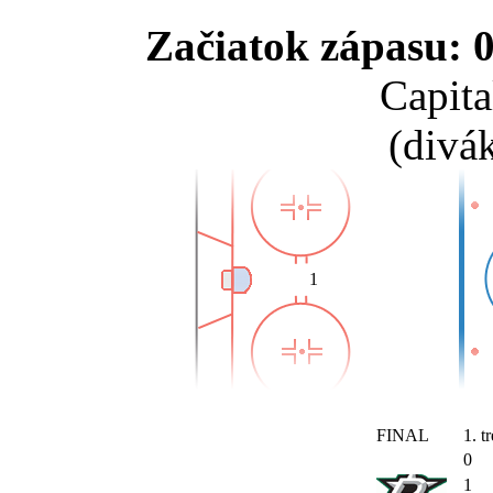
Začiatok zápasu: 0
Capita
(divá
1
FINAL
1. tr
0
1