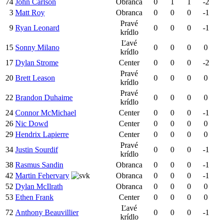
74
John Carlson
Obranca
0
1
1
-2
3
Matt Roy
Obranca
0
0
0
-1
Pravé
9
Ryan Leonard
0
0
0
-1
krídlo
Ľavé
15
Sonny Milano
0
0
0
0
krídlo
17
Dylan Strome
Center
0
0
0
-2
Pravé
20
Brett Leason
0
0
0
0
krídlo
Pravé
22
Brandon Duhaime
0
0
0
0
krídlo
24
Connor McMichael
Center
0
0
0
-1
26
Nic Dowd
Center
0
0
0
0
29
Hendrix Lapierre
Center
0
0
0
0
Pravé
34
Justin Sourdif
0
0
0
-1
krídlo
38
Rasmus Sandin
Obranca
0
0
0
-1
42
Martin Fehervary
Obranca
0
0
0
-1
52
Dylan McIlrath
Obranca
0
0
0
0
53
Ethen Frank
Center
0
0
0
0
Ľavé
72
Anthony Beauvillier
0
0
0
-1
krídlo