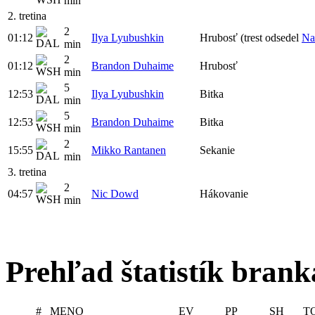
min
2. tretina
2
01:12
Ilya Lyubushkin
Hrubosť (trest odsedel
Na
min
2
01:12
Brandon Duhaime
Hrubosť
min
5
12:53
Ilya Lyubushkin
Bitka
min
5
12:53
Brandon Duhaime
Bitka
min
2
15:55
Mikko Rantanen
Sekanie
min
3. tretina
2
04:57
Nic Dowd
Hákovanie
min
Prehľad štatistík bran
#
MENO
EV
PP
SH
T